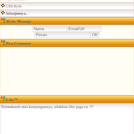
CSS Style
Selanjutnya..
Write Message
Post Comment
Like™
Terimakasih atas kunjungannya, silahkan like juga ya..!!!