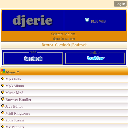
18:35 WIB
Selamat Malam..
djerie.hexat.com
Beranda
|
Guestbook
|
Bookmark
Add
Follow
Menu™
Mp3 Indo
Mp3 Album
Music Mp3
Browser Handler
Java Editor
Midi Ringtones
Zona Kreasi
My Partners